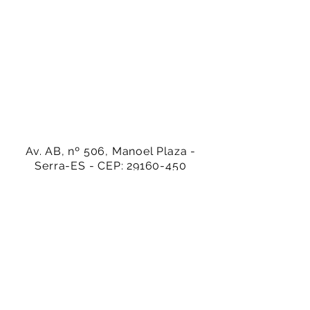
Av. AB, nº 506, Manoel Plaza -
Serra-ES - CEP:
29160-450
(27) 99942-4686