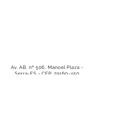
Av. AB, nº 506, Manoel Plaza -
Serra-ES - CEP:
29160-450
(27) 99942-4686