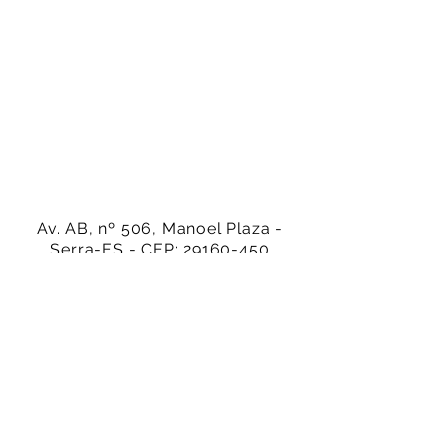
Av. AB, nº 506, Manoel Plaza -
Serra-ES - CEP:
29160-450
(27) 99942-4686