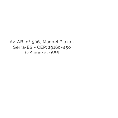
Av. AB, nº 506, Manoel Plaza -
Serra-ES - CEP:
29160-450
(27) 99942-4686