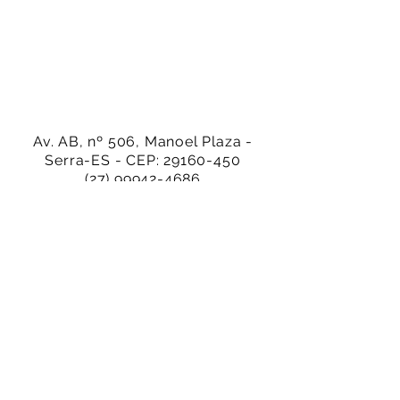
Av. AB, nº 506, Manoel Plaza -
Serra-ES - CEP:
29160-450
(27) 99942-4686