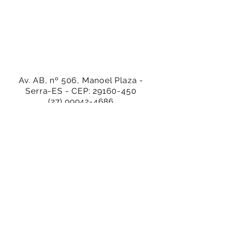
Av. AB, nº 506, Manoel Plaza -
Serra-ES - CEP:
29160-450
(27) 99942-4686