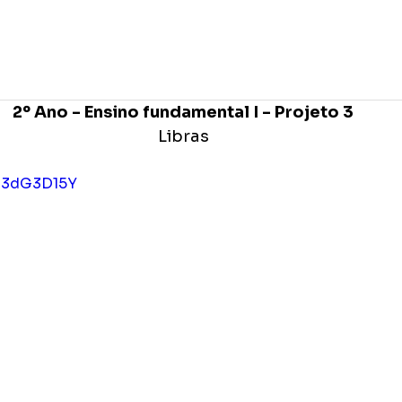
po
Editora Formar
MAR Produções Gráficas
2º Ano - Ensino fundamental I - Projeto 3
Libras
IG3dG3D15Y