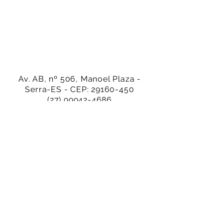
Av. AB, nº 506, Manoel Plaza -
Serra-ES - CEP:
29160-450
(27) 99942-4686