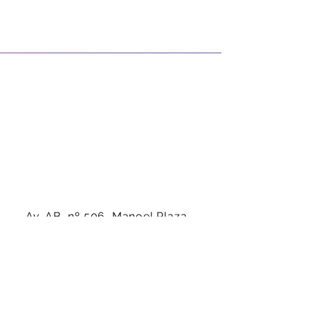
Av. AB, nº 506, Manoel Plaza -
Serra-ES - CEP:
29160-450
(27) 99942-4686