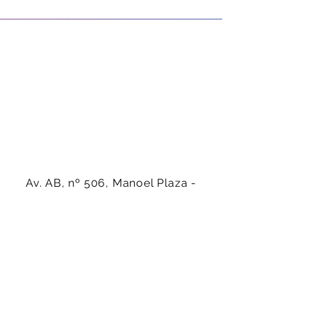
Av. AB, nº 506, Manoel Plaza -
Serra-ES - CEP:
29160-450
(27) 99942-4686