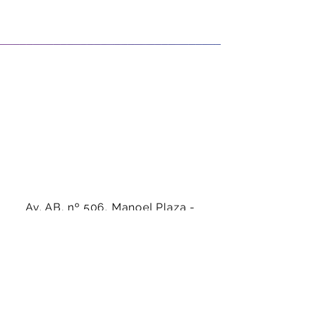
Av. AB, nº 506, Manoel Plaza -
Serra-ES - CEP:
29160-450
(27) 99942-4686