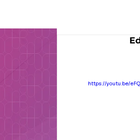
O Gru
Ed
https://youtu.be/eF