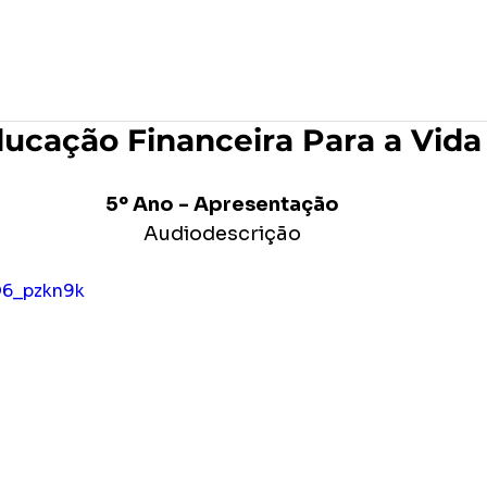
po
Editora Formar
MAR Produções Gráficas
ucação Financeira Para a Vida
5º Ano - Apresentação
Audiodescrição
Q6_pzkn9k