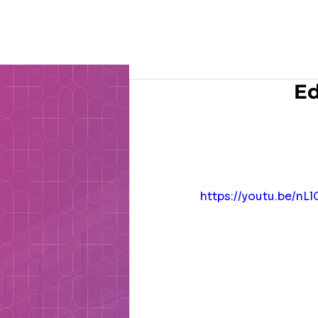
O Gru
Ed
https://youtu.be/nL