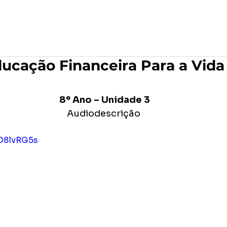
po
Editora Formar
MAR Produções Gráficas
ucação Financeira Para a Vida
 8º Ano – Unidade 3
Audiodescrição
lO8lvRG5s