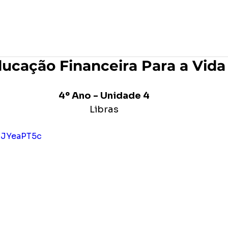
po
Editora Formar
MAR Produções Gráficas
ucação Financeira Para a Vida
4º Ano - Unidade 4
Libras
H-JYeaPT5c