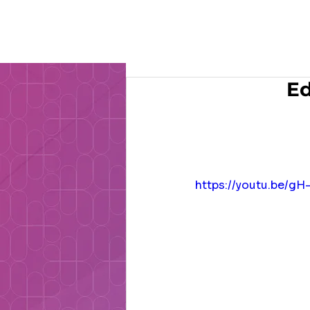
O Gru
Ed
https://youtu.be/g