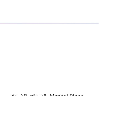
Av. AB, nº 506, Manoel Plaza -
Serra-ES - CEP:
29160-450
(27) 99942-4686