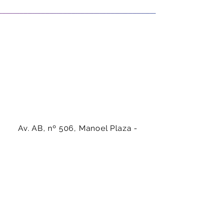
Av. AB, nº 506, Manoel Plaza -
Serra-ES - CEP:
29160-450
(27) 99942-4686