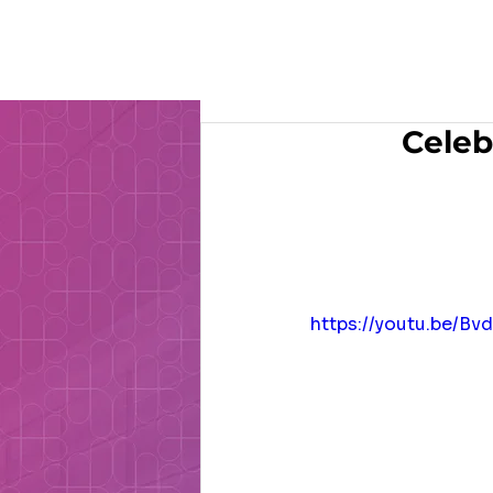
O Gru
Celeb
https://youtu.be/