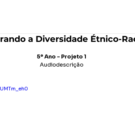
po
Editora Formar
MAR Produções Gráficas
rando a Diversidade Étnico-Rac
5º Ano - Projeto 1
Audiodescrição
BvdUMTm_eh0