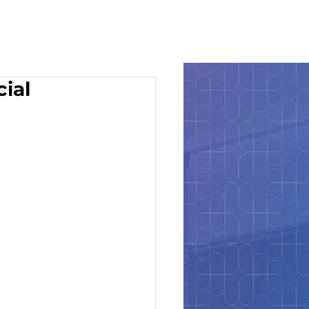
Loja
ial