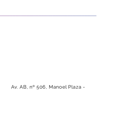
Av. AB, nº 506, Manoel Plaza -
Serra-ES - CEP:
29160-450
(27) 99942-4686