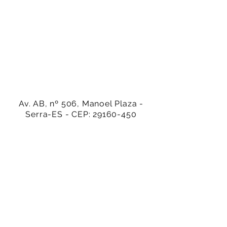
Av. AB, nº 506, Manoel Plaza -
Serra-ES - CEP:
29160-450
(27) 99942-4686