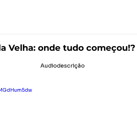
po
Editora Formar
MAR Produções Gráficas
la Velha: onde tudo começou!?
Audiodescrição
SDMGdHum5dw