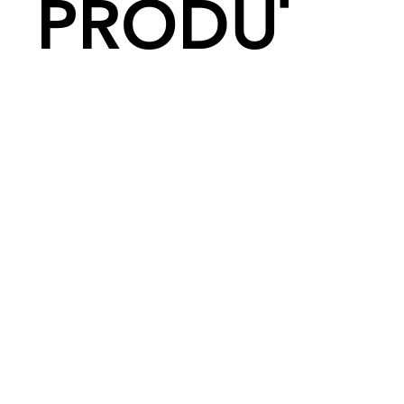
PRODUTO
Páginas:
12
Idioma
: Português
Acabamento
: Brochura
Edição
: 1
Ano de Publicação
: 2004
Ilustração
: J. Carlos
----------
Peso:
20 g
Dimensões:
20 x 20 x 2 cm
----------
ACESSIBILIDADE:
Oferecemos opções de
acessibilidade nos formatos:
-
Audiolivro com audiodescrição
-
Videolivro em Libras
(Língua
Brasileira de Sinais)