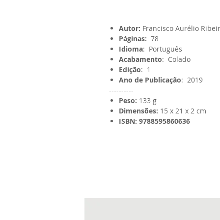
Autor:
Francisco Aurélio Ribei
Páginas:
78
Idioma
: Português
Acabamento
: Colado
Edição
: 1
Ano de Publicação
: 2019
----------
Peso:
133 g
Dimensões:
15 x 21 x 2 cm
ISBN: 9788595860636