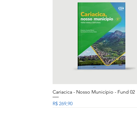
Visualização rápida
Cariacica - Nosso Município - Fund 02
Preço
R$ 269,90