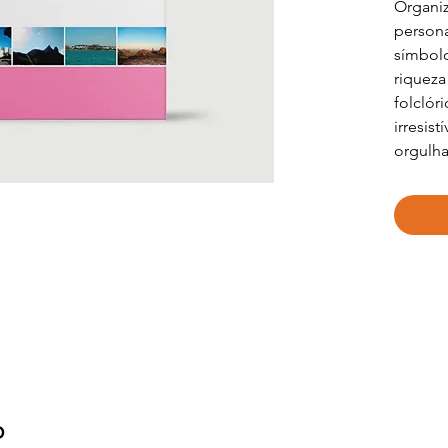
Organiz
persona
símbolo
riqueza 
folclór
irresist
orgulha
O