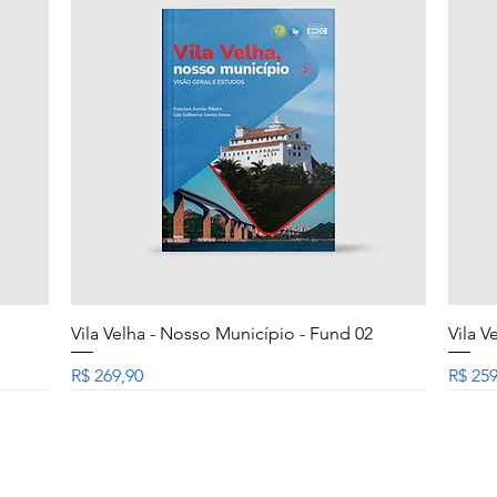
Visualização rápida
Vila Velha - Nosso Município - Fund 02
Vila V
Preço
Preço
R$ 269,90
R$ 259