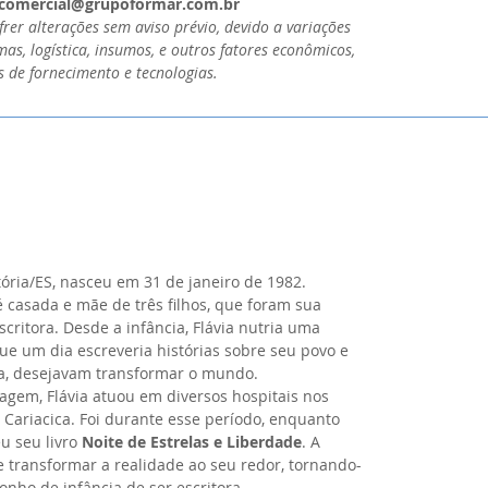
: comercial@grupoformar.com.br
er alterações sem aviso prévio, devido a variações
as, logística, insumos, e outros fatores econômicos,
s de fornecimento e tecnologias.
tória/ES, nasceu em 31 de janeiro de 1982.
é casada e mãe de três filhos, que foram sua
scritora. Desde a infância, Flávia nutria uma
ue um dia escreveria histórias sobre seu povo e
la, desejavam transformar o mundo.
gem, Flávia atuou em diversos hospitais nos
e Cariacica. Foi durante esse período, enquanto
u seu livro
Noite de Estrelas e Liberdade
. A
de transformar a realidade ao seu redor, tornando-
nho de infância de ser escritora.