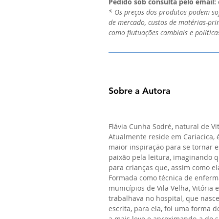
Pedido sob consulta pelo email
* Os preços dos produtos podem sofr
de mercado, custos de matérias-prim
como flutuações cambiais e política
Sobre a Autora
Flávia Cunha Sodré, natural de Vi
Atualmente reside em Cariacica, 
maior inspiração para se tornar e
paixão pela leitura, imaginando q
para crianças que, assim como e
Formada como técnica de enferma
municípios de Vila Velha, Vitória 
trabalhava no hospital, que nasce
escrita, para ela, foi uma forma 
a mais leve e aproximando-a do so