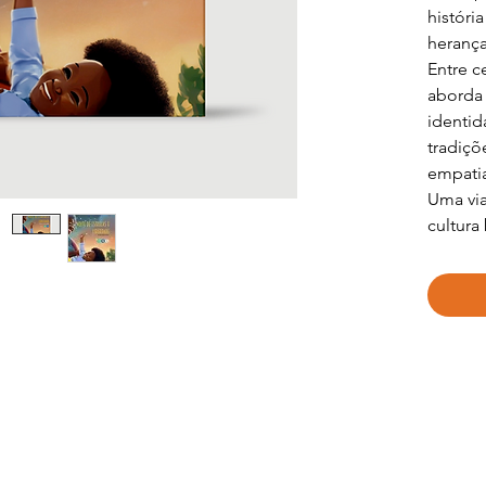
históri
herança
Entre c
aborda 
identid
tradiçõ
empatia
Uma via
cultura 