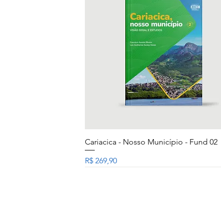
Visualização rápida
Cariacica - Nosso Município - Fund 02
Preço
R$ 269,90