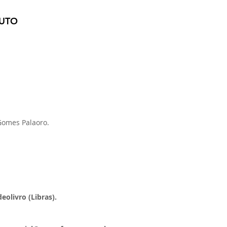
UTO
Gomes Palaoro.
eolivro (Libras).