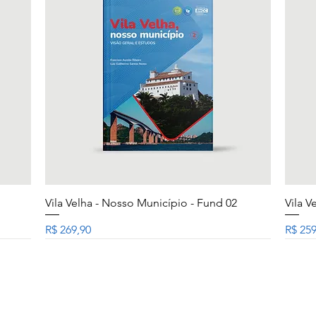
Visualização rápida
Vila Velha - Nosso Município - Fund 02
Vila V
Preço
Preço
R$ 269,90
R$ 259